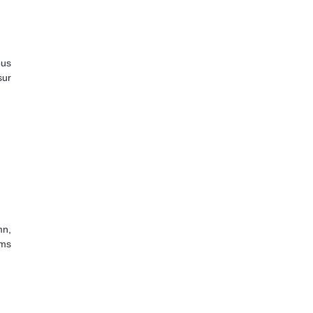
ous
ur
mn,
ums