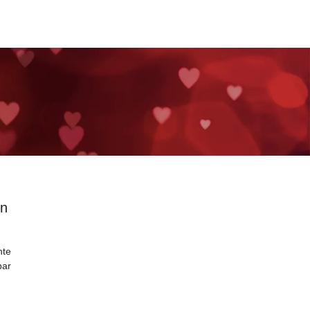
en
nte
par