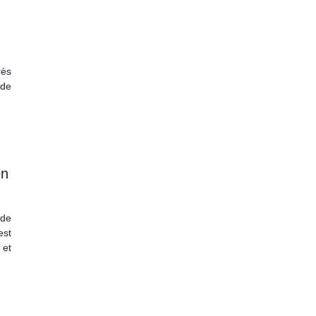
rès
 de
en
 de
est
 et