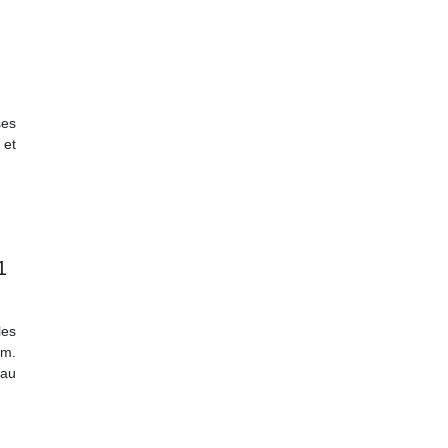
ses
 et
1
les
om.
au