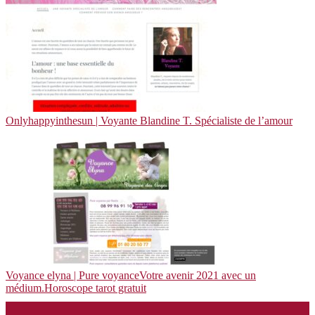
Onlyhappyinthe­sun | Voyante Blandine T. Spécialiste de l’amour
Voyance elyna | Pure voyanceVotre avenir 2021 avec un
médium.Horoscope tarot gratuit