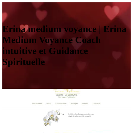
Erina medium voyance | Erina
Medium Voyance Coach
intuitive et Guidance
Spirituelle